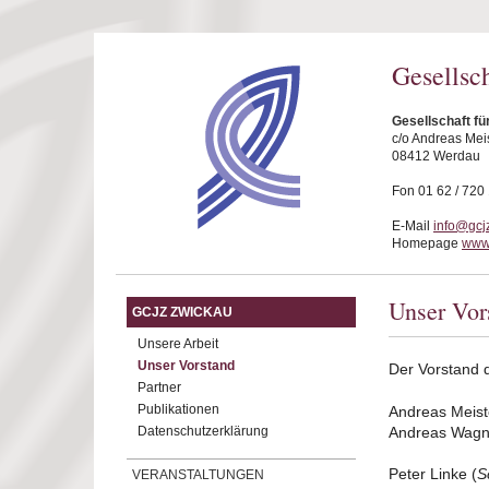
Direkt zum Inhalt
Gesellsc
Gesellschaft fü
c/o Andreas Mei
08412 Werdau
Fon 01 62 / 720
E-Mail
info@gcj
Homepage
www.
Unser Vor
GCJZ ZWICKAU
Unsere Arbeit
Unser Vorstand
Der Vorstand 
Partner
Publikationen
Andreas Meist
Datenschutzerklärung
Andreas Wagn
Peter Linke (
S
VERANSTALTUNGEN