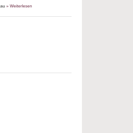
kau
» Weiterlesen
about Frauen in den drei
Buchreligionen:
Judentum, Christentum,
Islam
oa-Gedenken