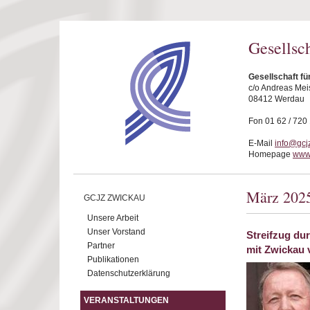
Direkt zum Inhalt
Gesellsc
Gesellschaft fü
c/o Andreas Mei
08412 Werdau
Fon 01 62 / 720
E-Mail
info@gcj
Homepage
www.
März 202
GCJZ ZWICKAU
Unsere Arbeit
Unser Vorstand
Streifzug dur
Partner
mit Zwickau 
Publikationen
Datenschutzerklärung
VERANSTALTUNGEN